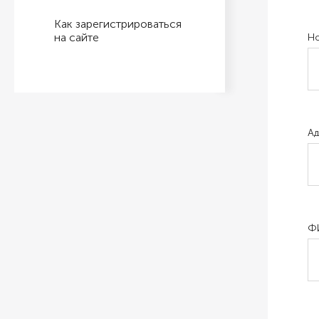
Как зарегистри­роваться
на сайте
Но
Ад
Ф