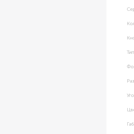
Се
Ко
Кн
Ти
Фо
Ра
Уг
Цв
Га