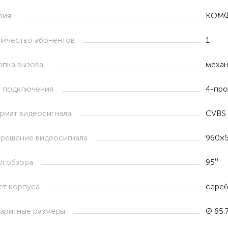
рия
КОМ
личество абонентов
1
опка вызова
механ
п подключения
4-про
рмат видеосигнала
CVBS
зрешение видеосигнала
960×
ол обзора
95⁰
ет корпуса
сере
баритные размеры
Ø 85.