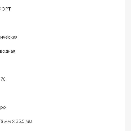
ФОРТ
ическая
водная
576
бро
78 мм × 25.5 мм