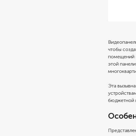
Видеопанел
чтобы созда
помещений и
этой панели
многокварти
Эта вызывна
устройства
бюджетной 
Особе
Представле