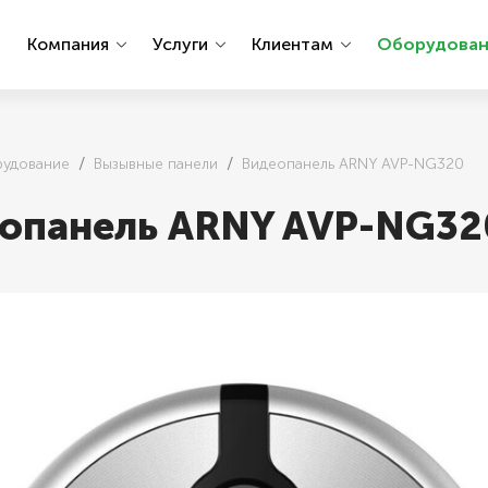
ы
Компания
Услуги
Клиентам
Оборудова
удование
Вызывные панели
Видеопанель ARNY AVP-NG320
опанель ARNY AVP-NG32