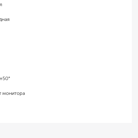
л
дная
+50°
т монитора