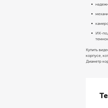
надежн
механи
камеро
ИК-под
темном
Купить вид
корпусе, ко
Диаметр кор
Те