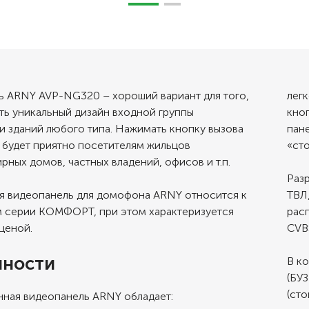
ь ARNY AVP-NG320 – хороший вариант для того,
легк
ть уникальный дизайн входной группы
кно
 зданий любого типа. Нажимать кнопку вызова
пане
 будет приятно посетителям жильцов
«сто
рных домов, частных владений, офисов и т.п.
Раз
я видеопанель для домофона ARNY относится к
ТВЛ,
м серии КОМФОРТ, при этом характеризуется
рас
ценой.
CVB
нности
В к
(БУЗ
(сто
нная видеопанель ARNY обладает: