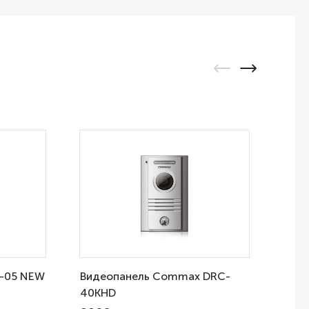
P-05 NEW
Видеопанель Commax DRC-
Виде
40KHD
2MP