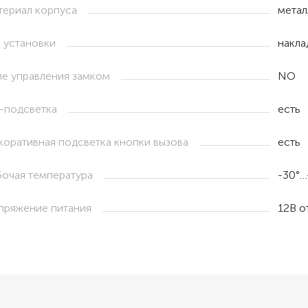
териал корпуса
метал
п установки
накла
ле управления замком
NO
-подсветка
есть
коративная подсветка кнопки вызова
есть
бочая температура
-30°…
пряжение питания
12В о