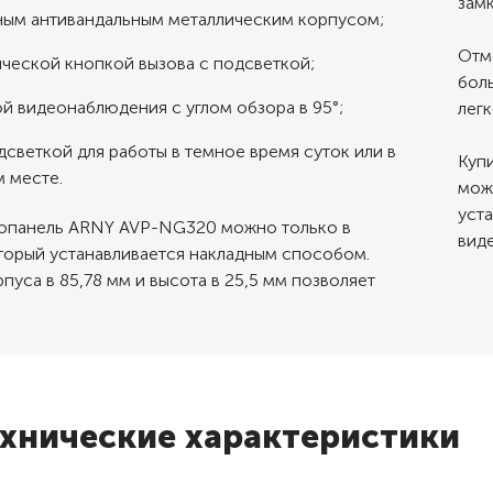
замк
ым антивандальным металлическим корпусом;
Отм
ческой кнопкой вызова с подсветкой;
бол
й видеонаблюдения с углом обзора в 95°;
лег
светкой для работы в темное время суток или в
Куп
 месте.
мож
уст
еопанель ARNY AVP-NG320 можно только в
вид
торый устанавливается накладным способом.
пуса в 85,78 мм и высота в 25,5 мм позволяет
хнические характеристики