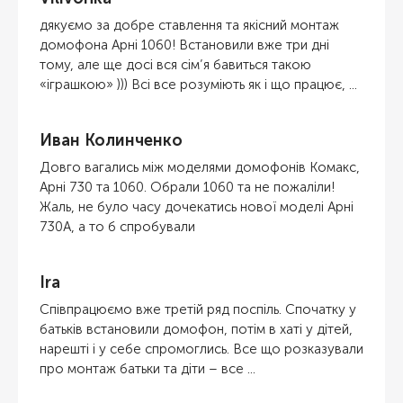
дякуємо за добре ставлення та якісний монтаж
домофона Арні 1060! Встановили вже три дні
тому, але ще досі вся сім’я бавиться такою
«іграшкою» ))) Всі все розуміють як і що працює, ...
Иван Колинченко
Довго вагались між моделями домофонів Комакс,
Арні 730 та 1060. Обрали 1060 та не пожаліли!
Жаль, не було часу дочекатись нової моделі Арні
730А, а то б спробували
Ira
Співпрацюємо вже третій ряд поспіль. Спочатку у
батьків встановили домофон, потім в хаті у дітей,
нарешті і у себе спромоглись. Все що розказували
про монтаж батьки та діти – все ...