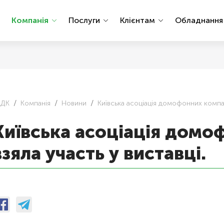
Компанія
Послуги
Клієнтам
Обладнанн
АДК
Компанія
Новини
Київська асоціація домофонних компані
Київська асоціація домо
взяла участь у виставці.