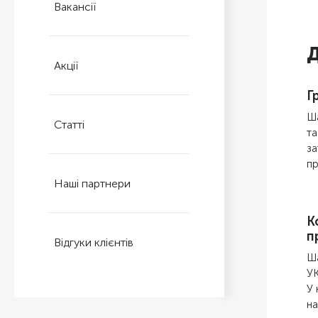
Вакансії
Д
Акції
Г
Ша
Статті
та
за
пр
Наші партнери
К
п
Відгуки клієнтів
Ш
У
У 
на