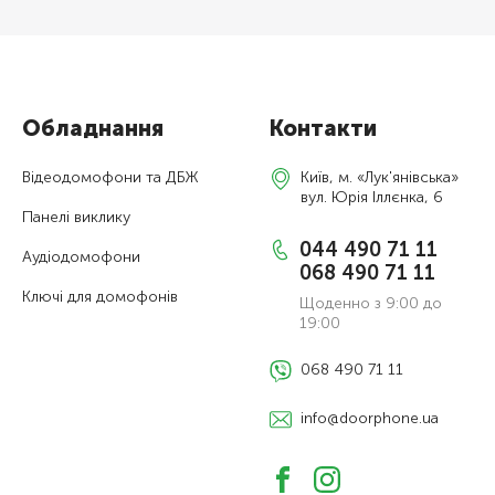
Обладнання
Контакти
Відеодомофони та ДБЖ
Київ, м. «Лук'янівська»
вул. Юрія Іллєнка, 6
Панелі виклику
044 490 71 11
Аудіодомофони
068 490 71 11
Ключі для домофонів
Щоденно з 9:00 до
19:00
068 490 71 11
info@doorphone.ua