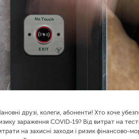
ановні друзі, колеги, абоненти! Хто хоче убезпе
изику зараження COVID-19? Від витрат на тес
итрати на захисні заходи і ризик фінансово-м