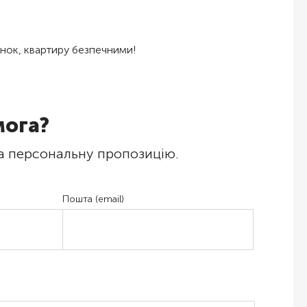
удинок, квартиру безпечними!
мога?
а персональну пропозицію.
Пошта (email)