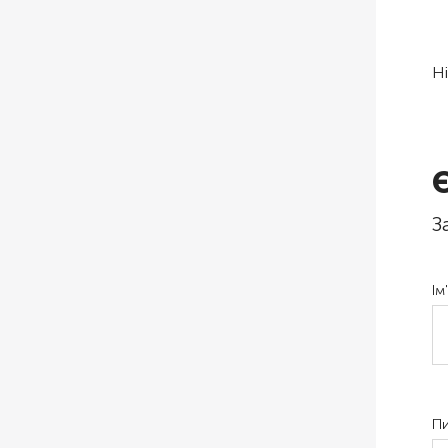
Ні
З
Ім
Пи