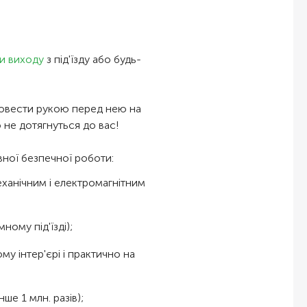
и виходу
з під'їзду або будь-
ровести рукою перед нею на
о не дотягнуться до вас!
вної безпечної роботи:
еханічним і електромагнітним
ному під'їзді);
му інтер'єрі і практично на
ше 1 млн. разів);