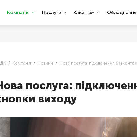
Компанія
Послуги
Клієнтам
Обладнанн
АДК
Компанія
Новини
Нова послуга: підключення безконтак
Нова послуга: підключен
кнопки виходу