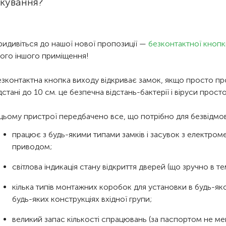
ікування?
идивіться до нашої нової пропозиції —
безконтактної кнопк
ого іншого приміщення!
езконтактна кнопка виходу відкриває замок, якщо просто п
дстані до 10 см. це безпечна відстань-бактерії і віруси прост
цьому пристрої передбачено все, що потрібно для безвідмо
працює з будь-якими типами замків і засувок з електром
приводом;
світлова індикація стану відкриття дверей (що зручно в тем
кілька типів монтажних коробок для установки в будь-яко
будь-яких конструкціях вхідної групи;
великий запас кількості спрацювань (за паспортом не мен