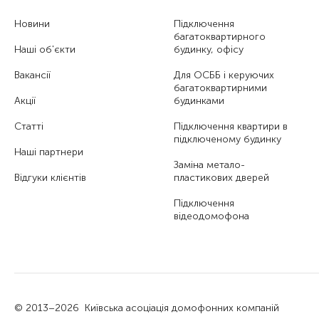
Новини
Підключення
багатоквартирного
Наші об'єкти
будинку, офісу
Вакансії
Для ОСББ і керуючих
багатоквартирними
Акції
будинками
Статті
Підключення квартири в
підключеному будинку
Наші партнери
Заміна метало-
Відгуки клієнтів
пластикових дверей
Підключення
відеодомофона
© 2013–2026
Київська асоціація домофонних компаній