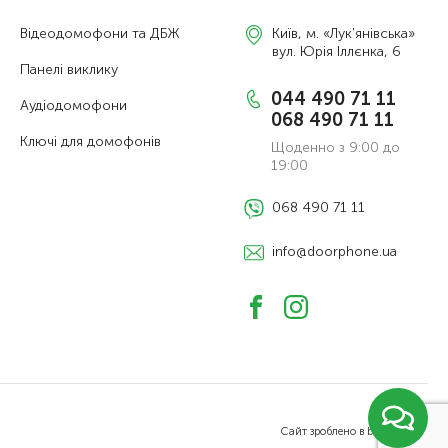
Відеодомофони та ДБЖ
Київ, м. «Лук'янівська»
вул. Юрія Іллєнка, 6
Панелі виклику
044 490 71 11
Аудіодомофони
068 490 71 11
Ключі для домофонів
Щоденно з 9:00 до
19:00
068 490 71 11
info@doorphone.ua
Сайт зроблено в bord.agency