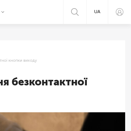
UA
я
тної кнопки виходу
ня безконтактної