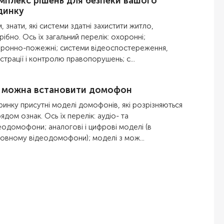
мплекс рішень для безпеки вашого
динку
м, знати, які системи здатні захистити житло,
рібно. Ось їх загальний перелік: охоронні;
ронно-пожежні; системи відеоспостереження,
страції і контролю правопорушень; с...
 можна встановити домофон
ринку присутні моделі домофонів, які розрізняються
рядом ознак. Ось їх перелік: аудіо- та
еодомофони; аналогові і цифрові моделі (в
овному відеодомофони); моделі з мож...