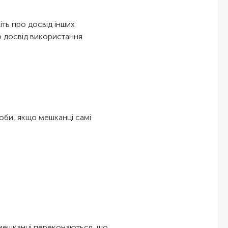
ть про досвід інших
о досвід використання
соби, якщо мешканці самі
 мешканці переконаються, що