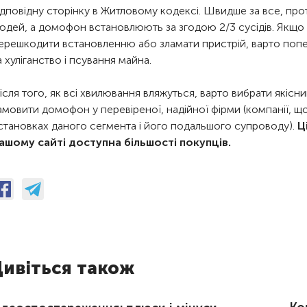
ідповідну сторінку в Житловому кодексі. Швидше за все, про
юдей, а домофон встановлюють за згодою 2/3 сусідів. Якщо
ерешкодити встановленню або зламати пристрій, варто попе
а хуліганство і псування майна.
ісля того, як всі хвилювання вляжуться, варто вибрати які
амовити домофон у перевіреної, надійної фірми (компанії, що
становках даного сегмента і його подальшого супроводу).
Ц
ашому сайті доступна більшості покупців.
ивіться також