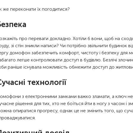
к же переконати їх погодитися?
Безпека
озкажіть про переваги докладно. Хотіли б вони, щоб на сход
руду, зі стін зникли написи? Чи потрібно звільнити будинок ві
ергу домофон забезпечить комфорт, чистоту і безпеку для меш
абагато легше контролювати доступ в будівлю. Безлічі злочин
кби раніше існувала можливість обмежити доступ до житлови
Сучасні технології
омофони з електронними замками важко зламати, а ключ н
учасне рішення для тих, хто не боїться йти в ногу з часом і з
ожна опиратися прогресу, однак це не змінить того, що суча
проваджуватися.