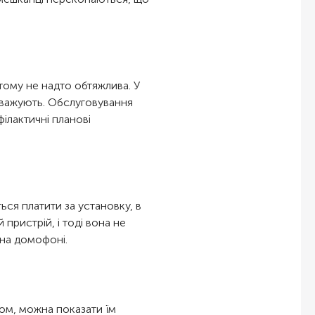
 тому не надто обтяжлива. У
еважують. Обслуговування
філактичні планові
ся платити за установку, в
пристрій, і тоді вона не
 на домофоні.
ом, можна показати їм