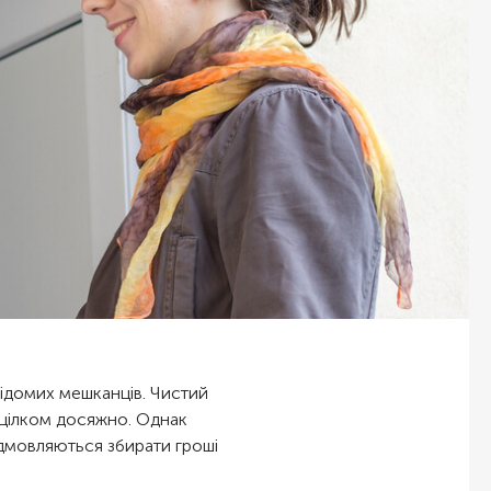
відомих мешканців. Чистий
е цілком досяжно. Однак
ідмовляються збирати гроші