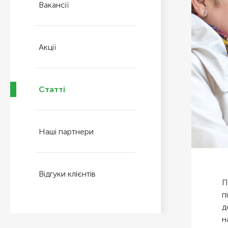
Вакансії
Акції
Статті
Наші партнери
Відгуки клієнтів
П
п
д
н