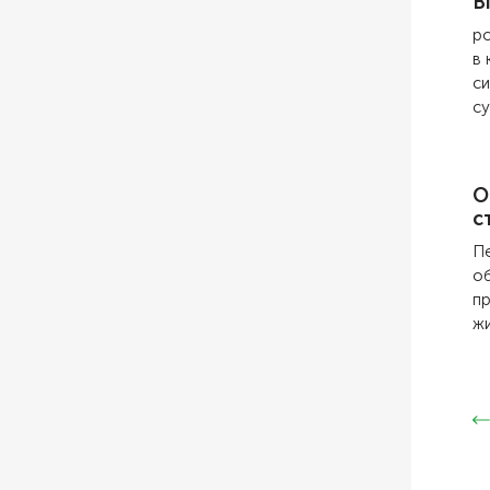
В
ро
в 
си
су
О
с
Пе
об
пр
жи