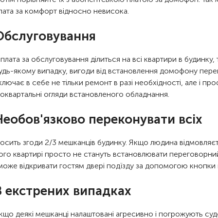
лата за комфорт відносно невисока.
Обслуговування
плата за обслуговування ділиться на всі квартири в будинку,
удь-якому випадку, вигоди від встановлення домофону пер
ключає в себе не тільки ремонт в разі необхідності, але і про
оквартальні огляди встановленого обладнання.
Необов'язково переконувати всіх
осить згоди 2/3 мешканців будинку. Якщо людина відмовляєть
ого квартирі просто не стануть встановлювати переговорний 
може відкривати гостям двері подїзду за допомогою кнопки
В екстрених випадках
кщо деякі мешканці налаштовані агресивно і погрожують суд