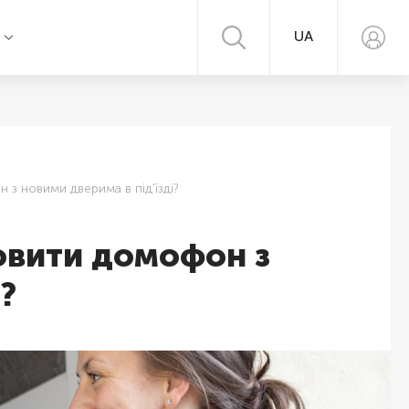
UA
я
 з новими дверима в під'їзді?
новити домофон з
?