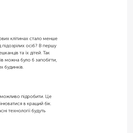
ових клітинах стало менше
д підозрілих осіб? В першу
канців та їх дітей. Так
ів можна було б запобігти,
х будинків.
еможливо підробити. Це
мінюватися в кращий бік.
сні технології будуть