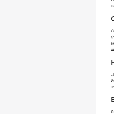
п
О
б
в
щ
Д
й
з
Я