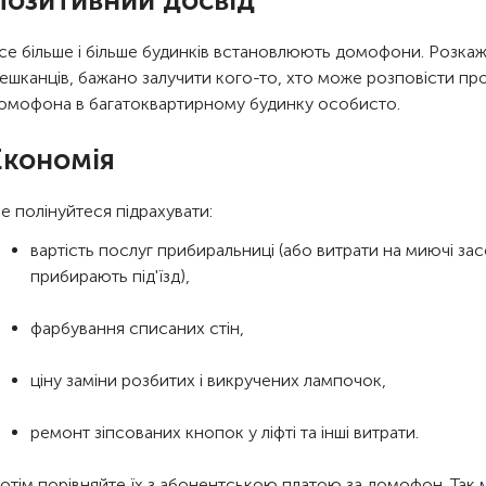
Позитивний досвід
се більше і більше будинків встановлюють домофони. Розкажі
ешканців, бажано залучити кого-то, хто може розповісти пр
омофона в багатоквартирному будинку особисто.
Економія
е полінуйтеся підрахувати:
вартість послуг прибиральниці (або витрати на миючі за
прибирають під'їзд),
фарбування списаних стін,
ціну заміни розбитих і викручених лампочок,
ремонт зіпсованих кнопок у ліфті та інші витрати.
отім порівняйте їх з абонентською платою за домофон. Так