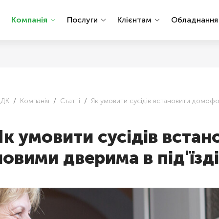
Компанія
Послуги
Клієнтам
Обладнанн
АДК
Компанія
Статті
Як умовити сусідів встановити домофон
Як умовити сусідів вста
новими дверима в під'їзді