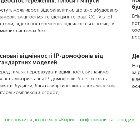
Ко
ідеоспостереження: плюси і мінуси
бу
стуть можливості відеоаналітики, що вже вбудовано
Вті
камери; зміцнюється тенденція інтеграції CCTV в IoT
пот
стеми; відеоспостереження підсилює свої позиції в
охо
міжних системах без...
реє
сновні відмінності IP-домофонів від
Де
тандартних моделей
На 
ред тим, як перерахувати відмінності, визначимо
за 
ласть використання IP-домофонів. У неї входять:
від
иватні будинки; багатоквартирні житлові комплекси;
осн
тлові комплекси з огород...
Повернутися до розділу «Корисна інформація та поради»