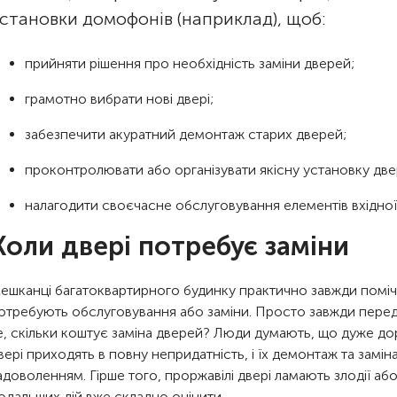
становки домофонів (наприклад), щоб:
прийняти рішення про необхідність заміни дверей;
грамотно вибрати нові двері;
забезпечити акуратний демонтаж старих дверей;
проконтролювати або організувати якісну установку двер
налагодити своєчасне обслуговування елементів вхідної
Коли двері потребує заміни
ешканці багатоквартирного будинку практично завжди помічаю
отребують обслуговування або заміни. Просто завжди пере
е, скільки коштує заміна дверей? Люди думають, що дуже доро
вері приходять в повну непридатність, і їх демонтаж та замі
адоволенням. Гірше того, проржавілі двері ламають злодії або х
одальших дій вже складно оцінити.