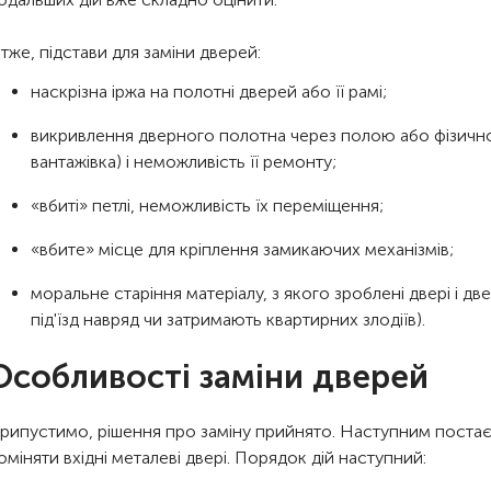
тже, підстави для заміни дверей:
наскрізна іржа на полотні дверей або її рамі;
викривлення дверного полотна через полою або фізичног
вантажівка) і неможливість її ремонту;
«вбиті» петлі, неможливість їх переміщення;
«вбите» місце для кріплення замикаючих механізмів;
моральне старіння матеріалу, з якого зроблені двері і дв
під'їзд навряд чи затримають квартирних злодіїв).
Особливості заміни дверей
рипустимо, рішення про заміну прийнято. Наступним постає 
оміняти вхідні металеві двері. Порядок дій наступний: