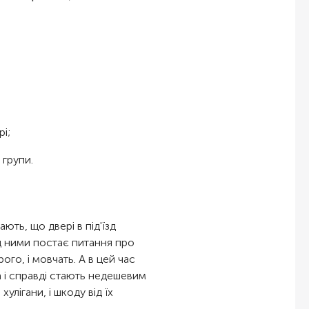
і;
 групи.
ть, що двері в під'їзд
д ними постає питання про
го, і мовчать. А в цей час
на і справді стають недешевим
улігани, і шкоду від їх