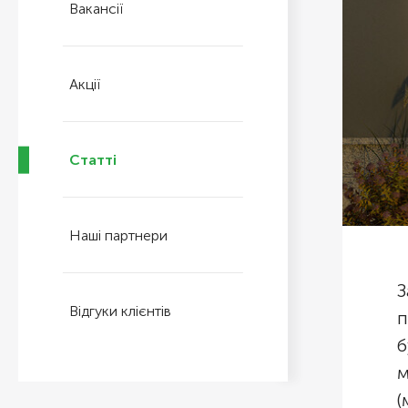
Вакансії
Акції
Статті
Наші партнери
З
Відгуки клієнтів
п
б
м
(