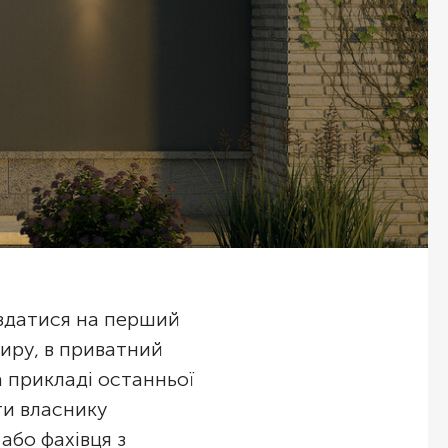
 здатися на перший
ртиру, в приватний
а прикладі останньої
ти власнику
або фахівця з