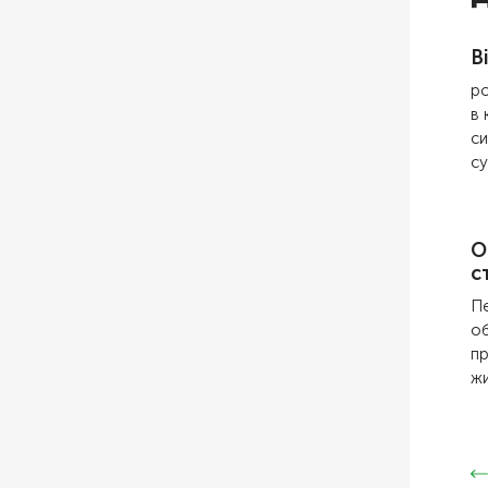
В
ро
в 
си
су
О
с
Пе
об
пр
жи