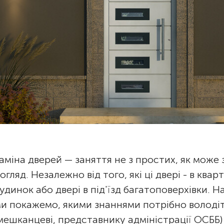
аміна дверей — заняття не з простих, як може
огляд. Незалежно від того, які ці двері - в ква
удинок або двері в під'їзд багатоповерхівки. Н
и покажемо, якими знаннями потрібно володі
мешканцеві, представнику адміністрації ОСББ) 