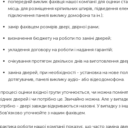
попередній виклик фахівця нашої компанії для оцінки стан
місць для розміщення кріпильних штирів, підведення еле
підключення панелі виклику домофона та ін.);
замір фахівцем розмірів двері, двірної рами;
визначення бюджету на роботи по заміні дверей;
укладення договору на роботи і надання гарантій;
очікування протягом декількох днів на виготовлення две
заміна дверей, при необхідності - установка на нове пол
дотягувачив, панелі виклику аудіо- або відеодомофона.
 процесі оцінки вхідної групи уточнюється, чи можна поміня
хідних дверей і чи потрібно це. Звичайно можна. Але у випадку
отрібно - двері завжди відкриваються назовні. У випадку з і
бов'язково уточнюйте з нашим фахівцем.
рактика роботи нашої компанії показує, що часто заміна две