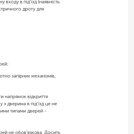
у входу в під'їзд (наявність
ктричного дроту для
рей;
отно запірних механізмів,
ти напрямок відкриття
 з дверима в під'їзд це не
ншими типами дверей -
рей не обов'язкова. Досить