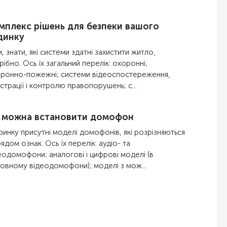
мплекс рішень для безпеки вашого
динку
м, знати, які системи здатні захистити житло,
рібно. Ось їх загальний перелік: охоронні;
ронно-пожежні; системи відеоспостереження,
страції і контролю правопорушень; с...
 можна встановити домофон
ринку присутні моделі домофонів, які розрізняються
рядом ознак. Ось їх перелік: аудіо- та
еодомофони; аналогові і цифрові моделі (в
овному відеодомофони); моделі з мож...