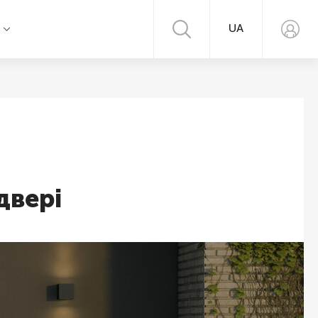
UA
я
двері