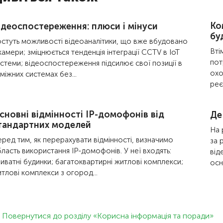
Ко
ідеоспостереження: плюси і мінуси
бу
стуть можливості відеоаналітики, що вже вбудовано
Вті
камери; зміцнюється тенденція інтеграції CCTV в IoT
пот
стеми; відеоспостереження підсилює свої позиції в
охо
міжних системах без...
реє
сновні відмінності IP-домофонів від
Де
тандартних моделей
На 
ред тим, як перерахувати відмінності, визначимо
за 
ласть використання IP-домофонів. У неї входять:
від
иватні будинки; багатоквартирні житлові комплекси;
осн
тлові комплекси з огород...
Повернутися до розділу «Корисна інформація та поради»