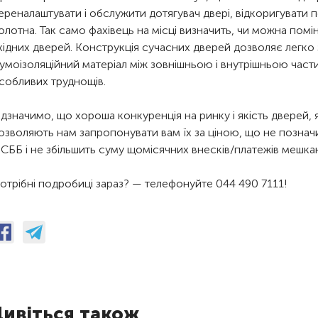
ереналаштувати і обслужити дотягувач двері, відкоригувати
олотна. Так само фахівець на місці визначить, чи можна пом
хідних дверей. Конструкція сучасних дверей дозволяє легко 
умоізоляційний матеріал між зовнішньою і внутрішньою час
собливих труднощів.
ідзначимо, що хороша конкуренція на ринку і якість дверей, 
озволяють нам запропонувати вам їх за ціною, що не познач
СББ і не збільшить суму щомісячних внесків/платежів мешкан
отрібні подробиці зараз? — телефонуйте 044 490 7111!
ивіться також