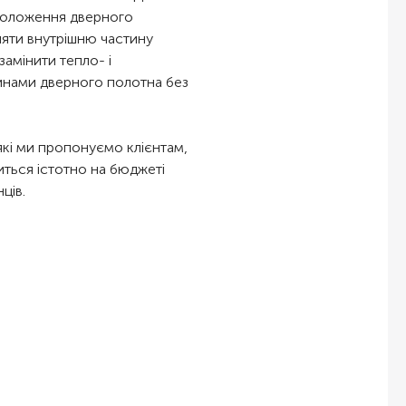
 положення дверного
іняти внутрішню частину
замінити тепло- і
тинами дверного полотна без
які ми пропонуємо клієнтам,
иться істотно на бюджеті
ців.