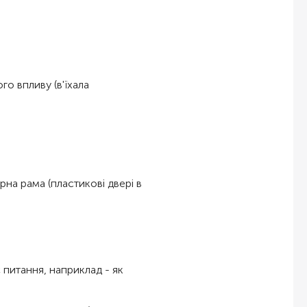
о впливу (в'їхала
ерна рама (пластикові двері в
питання, наприклад - як