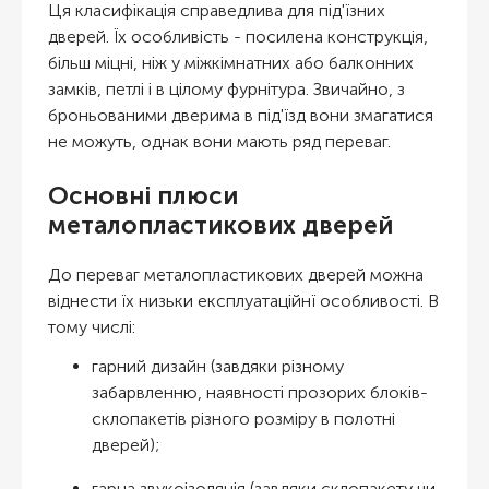
Ця класифікація справедлива для під'їзних
дверей. Їх особливість - посилена конструкція,
більш міцні, ніж у міжкімнатних або балконних
замків, петлі і в цілому фурнітура. Звичайно, з
броньованими дверима в під'їзд вони змагатися
не можуть, однак вони мають ряд переваг.
Основні плюси
металопластикових дверей
До переваг металопластикових дверей можна
віднести їх низьки експлуатаційнї особливості. В
тому числі:
гарний дизайн (завдяки різному
забарвленню, наявності прозорих блоків-
склопакетів різного розміру в полотні
дверей);
гарна звукоізоляція (завдяки склопакету чи