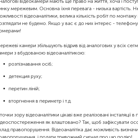
налогові відеокамери мають ще право на життя, хоча і пос
инку мережевим. Основна їхня перевага - низька вартість. Не
ожливості відеоаналітики, велика кількість робіт по монтажу і 
озглядати не будемо. Якщо у вас є до них інтерес - телефо
омерами!
ережеві камери збільшують відрив від аналогових у всіх сегм
амери з вбудованою відеоаналітикою:
розпізнавання осіб;
детекция руху;
перетин ліній;
вторгнення в периметр і т.д.
 точки зору відеоаналітики цікаві вже реалізовані інсталяції в п
ідеоспостереження як влаштовано? Так, щоб зафіксувати ос
клад правопорушення. Відеоаналітіка дає можливість визначи
равопорушення, і подати тривожний сигнал про цю подію!