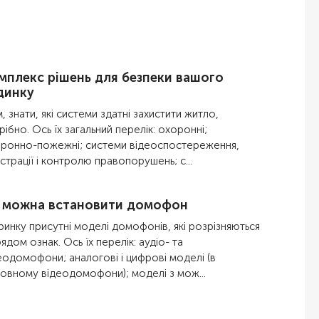
мплекс рішень для безпеки вашого
динку
м, знати, які системи здатні захистити житло,
рібно. Ось їх загальний перелік: охоронні;
ронно-пожежні; системи відеоспостереження,
страції і контролю правопорушень; с...
 можна встановити домофон
ринку присутні моделі домофонів, які розрізняються
рядом ознак. Ось їх перелік: аудіо- та
еодомофони; аналогові і цифрові моделі (в
овному відеодомофони); моделі з мож...