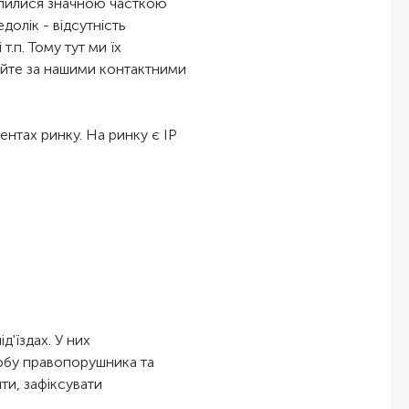
тупилися значною часткою
долік - відсутність
т.п. Тому тут ми їх
нуйте за нашими контактними
ентах ринку. На ринку є IP
ід'їздах. У них
обу правопорушника та
ти, зафіксувати