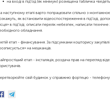
на вході в під'їзд (як мінімум) розміщена табличка «вед
а наступному етапі варто попрацювати спільно з монтажною 
озкажуть, як встановити відеоспостереження в під'їзді, доп
ісця» в під'їзді, описати перелік небезпек, написати технічне
еобхідного обладнання.
ретій етап - фінансування. За підсумками кошторису закупівл
розписується» на мешканців.
айпростіший етап - інсталяція, роздача прав на перегляд від
ористувачів.
еретворюйте свій будинок у справжню фортецю - телефону