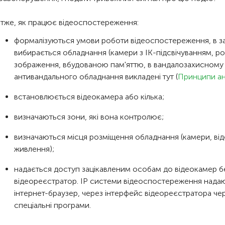
тже, як працює відеоспостереження:
формалізуються умови роботи відеоспостереження, в за
вибирається обладнання (камери з ІК-підсвічуванням, р
зображення, вбудованою пам'яттю, в вандалозахисному к
антивандального обладнання викладені тут (
Принципи ан
встановлюється відеокамера або кілька;
визначаються зони, які вона контролює;
визначаються місця розміщення обладнання (камери, від
живлення);
надається доступ зацікавленим особам до відеокамер 
відеореєстратор. IP системи відеоспостереження надаю
інтернет-браузер, через інтерфейс відеореєстратора чер
спеціальні програми.