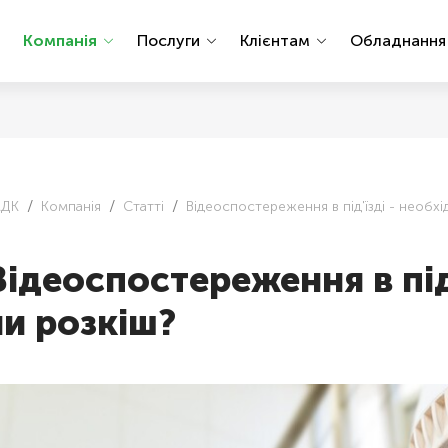
Компанія
Послуги
Клієнтам
Обладнанн
АДК
Компанія
Статті
Відеоспостереження в під'їзді - необхі
Відеоспостереження в під'
чи розкіш?