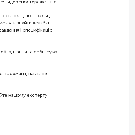
еться відеоспостереження».
організацією - фахівці
оможуть знайти «слабкі
 завдання і специфікацію
і обладнання та робіт сума
еоінформації, навчання
йте нашому експерту!