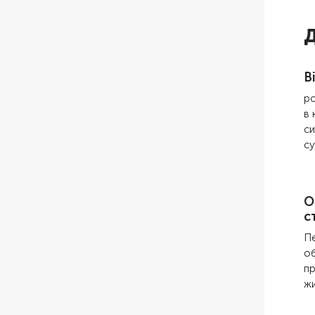
Д
В
ро
в 
си
су
О
с
Пе
об
пр
жи