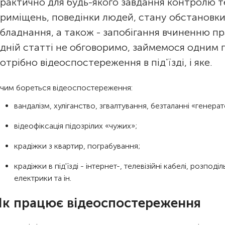
рактично для будь-якого завдання контролю т
риміщень, поведінки людей, стану обстановк
бладнання, а також - запобігання вчиненню п
дній статті не обговоримо, займемося одним 
отрібно відеоспостереження в під'їзді, і яке.
 чим бореться відеоспостереження:
вандалізм, хуліганство, згвалтування, безталанні «генерато
відеофіксація підозрілих «чужих»;
крадіжки з квартир, пограбування;
крадіжки в під'їзді - інтернет-, телевізійні кабелі, розподі
електрики та ін.
Як працює відеоспостереження