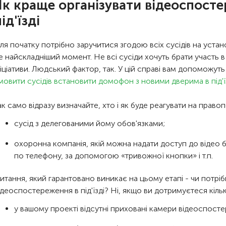
Як краще організувати відеоспост
ід'їзді
ля початку потрібно заручитися згодою всіх сусідів на уста
е найскладніший момент. Не всі сусіди хочуть брати участь 
ніціативи. Людський фактор, так. У цій справі вам допоможуть р
мовити сусідів встановити домофон з новими дверима в під'ї
ак само відразу визначайте, хто і як буде реагувати на право
сусід з делегованими йому обов'язками;
охоронна компанія, якій можна надати доступ до відео б
по телефону, за допомогою «тривожної кнопки» і т.п.
итання, який гарантовано виникає на цьому етапі - чи потріб
ідеоспостереження в під'їзді? Ні, якщо ви дотримуєтеся кіль
у вашому проекті відсутні приховані камери відеоспост