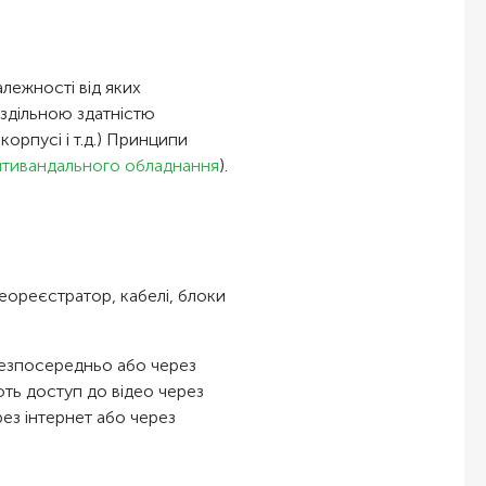
лежності від яких
оздільною здатністю
орпусі і т.д.) Принципи
тивандального обладнання
)
.
еореєстратор, кабелі, блоки
безпосередньо або через
ть доступ до відео через
ез інтернет або через