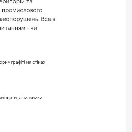
ериторій та
и промислового
равопорушень. Все в
питанням - чи
ри» графіті на стінах;
льні щити, лічильники