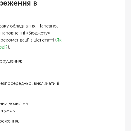
ереження в
новку обладнання. Напевно,
в наповненні «бюджету»
екомендації з цієї статті (
Як
зді?
).
порушення:
езпосередньо, викликати її
ний дозвіл на
ка умов:
ереження;