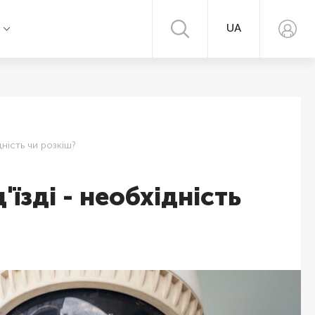
UA
я
дність чи розкіш?
їзді - необхідність