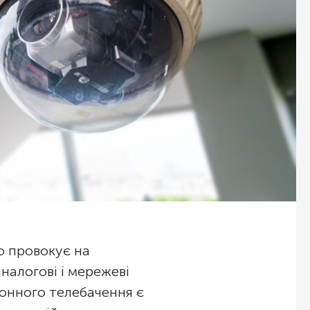
о провокує на
аналогові і мережеві
ронного телебачення є