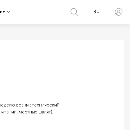
RU
ние
 неделю возник технический
омпании, местные шалят).