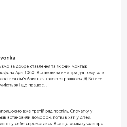
livonka
уємо за добре ставлення та якісний монтаж
офона Арні 1060! Встановили вже три дні тому, але
досі вся сім’я бавиться такою «іграшкою» ))) Всі все
уміють як і що працює, ...
впрацюємо вже третій ряд поспіль. Спочатку у
ьків встановили домофон, потім в хаті у дітей,
ешті і у себе спромоглись. Все що розказували про