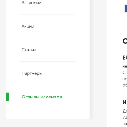
Вакансии
Акции
С
Статьи
Е
не
Сп
Партнёры
по
об
Отзывы клиентов
И
До
73
ча