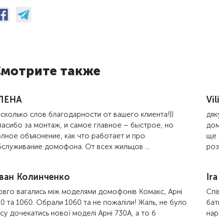
мотрите также
ЛЕНА
Vi
сколько слов благодарности от вашего клиента!))
дяк
асибо за монтаж, и самое главное – быстрое, но
дом
лное объяснение, как что работает и про
ще 
служивание домофона. От всех жильцов ...
роз
ван Колинченко
Ira
вго вагались між моделями домофонів Комакс, Арні
Спі
0 та 1060. Обрали 1060 та не пожаліли! Жаль, не було
бат
су дочекатись нової моделі Арні 730А, а то б
нар