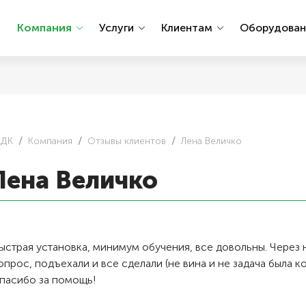
ы
Компания
Услуги
Клиентам
Оборудова
АДК
Компания
Отзывы клиентов
Лена Величко
Лена Величко
ыстрая установка, минимум обучения, все довольны. Через
опрос, подъехали и все сделали (не вина и не задача была к
пасибо за помощь!