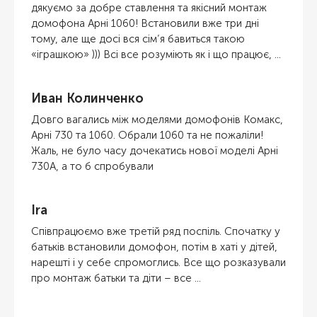
дякуємо за добре ставлення та якісний монтаж
домофона Арні 1060! Встановили вже три дні
тому, але ще досі вся сім’я бавиться такою
«іграшкою» ))) Всі все розуміють як і що працює, ...
Иван Колинченко
Довго вагались між моделями домофонів Комакс,
Арні 730 та 1060. Обрали 1060 та не пожаліли!
Жаль, не було часу дочекатись нової моделі Арні
730А, а то б спробували
Ira
Співпрацюємо вже третій ряд поспіль. Спочатку у
батьків встановили домофон, потім в хаті у дітей,
нарешті і у себе спромоглись. Все що розказували
про монтаж батьки та діти – все ...