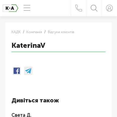
КАДК
Компанія
Відгуки клієнтів
KaterinaV
Дивіться також
Света Д.