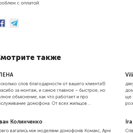
роблем с оплатой.
мотрите также
ЛЕНА
Vi
сколько слов благодарности от вашего клиента!))
дяк
асибо за монтаж, и самое главное – быстрое, но
дом
лное объяснение, как что работает и про
ще 
служивание домофона. От всех жильцов ...
роз
ван Колинченко
Ira
вго вагались між моделями домофонів Комакс, Арні
Спі