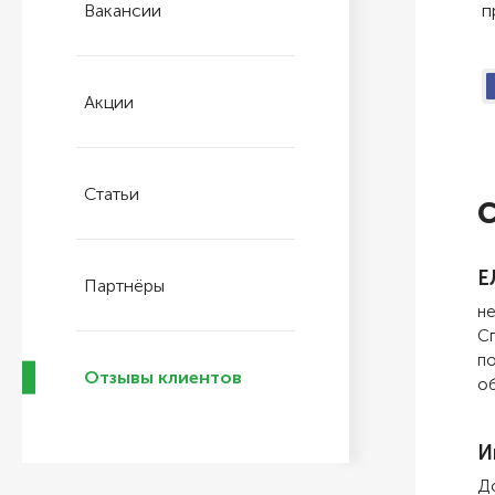
Вакансии
п
Акции
Статьи
С
Е
Партнёры
не
Сп
по
Отзывы клиентов
об
И
До