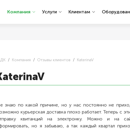
ы
Компания
Услуги
Клиентам
Оборудова
АДК
Компания
Отзывы клиентов
KaterinaV
KaterinaV
е знаю по какой причине, но у нас постоянно не приход
озможно курьерская доставка плохо работает. Теперь с эт
тправку квитанций на электронку. Можно и на са
формировать, но я забываю, а так каждый квартал прихо