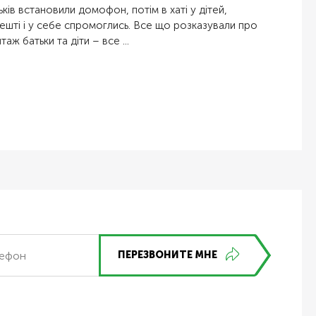
ьків встановили домофон, потім в хаті у дітей,
ешті і у себе спромоглись. Все що розказували про
таж батьки та діти – все ...
ПЕРЕЗВОНИТЕ МНЕ