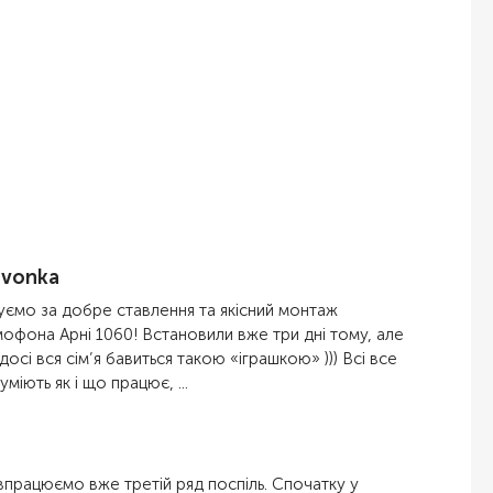
livonka
уємо за добре ставлення та якісний монтаж
офона Арні 1060! Встановили вже три дні тому, але
досі вся сім’я бавиться такою «іграшкою» ))) Всі все
уміють як і що працює, ...
впрацюємо вже третій ряд поспіль. Спочатку у