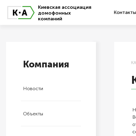
Киевская ассоциация
Контакт
домофонных
компаний
Компания
К
Новости
Н
Объекты
В
о
с