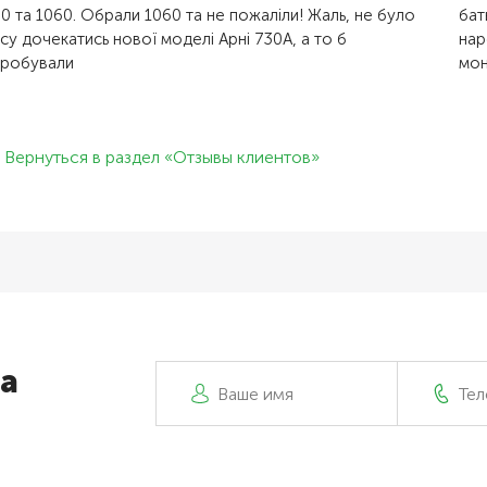
0 та 1060. Обрали 1060 та не пожаліли! Жаль, не було
бат
су дочекатись нової моделі Арні 730А, а то б
нар
пробували
мон
Вернуться в раздел «Отзывы клиентов»
а