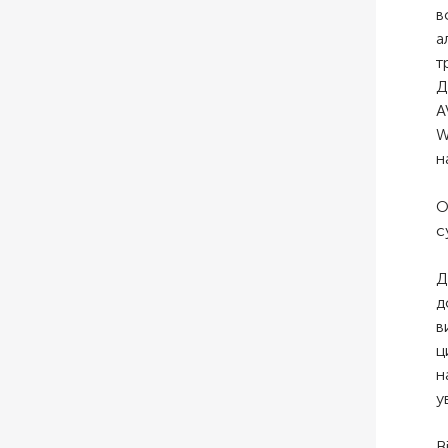
в
а
т
Д
A
W
н
О
с
Д
д
в
ц
н
у
В