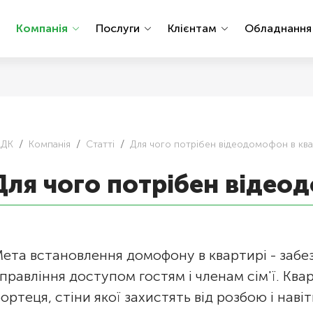
Компанія
Послуги
Клієнтам
Обладнанн
АДК
Компанія
Статті
Для чого потрібен відеодомофон в ква
Для чого потрібен відео
ета встановлення домофону в квартирі - забе
правління доступом гостям і членам сім'ї. Ква
ортеця, стіни якої захистять від розбою і наві