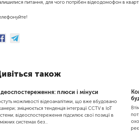
алишилися питання, для чого потрібен відеодомофон в кварт
елефонуйте!
ивіться також
Ко
ідеоспостереження: плюси і мінуси
бу
стуть можливості відеоаналітики, що вже вбудовано
Вті
камери; зміцнюється тенденція інтеграції CCTV в IoT
пот
стеми; відеоспостереження підсилює свої позиції в
охо
міжних системах без...
реє