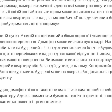
априклад, камера викличної відеопанелі може розглянути ос
ле в її сліпій зоні або за візитером може ховатися натовп гоп
о ваша квартира - легка для них здобич. «Погляд» камери з
пробу кримінального «прориву».
ретій пункт. У своїй основі взятий з більш дорогої і «наворо
ідеоспостереження. Домофон може виявити рух в кадрі. Н
обить те на будь-який з 4-х підключених камер (в т.ч. і вбудо
ого, хто переміщався в кадрі під час вашої відсутності вдома
ісля вашого повернення. Ви зможете визначити, хто незрозу
верей в квартиру або біля під'їзду тиждень тому. Контролюйт
бстановку, ставить будь-які мітки на дверях або дізнається г
удинку.
удиодомофон нічого такого не вміє. І вже сам по собі є не
арактеру. Адже зловмисники бувають технічно грамотні, і п
 вас встановлено і що воно може.