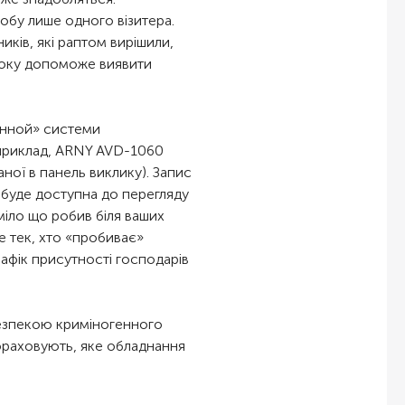
обу лише одного візитера.
ників, які раптом вирішили,
 боку допоможе виявити
ченной» системи
априклад, ARNY AVD-1060
ваної в панель виклику). Запис
, буде доступна до перегляду
міло що робив біля ваших
е тек, хто «пробиває»
рафік присутності господарів
безпекою криміногенного
рораховують, яке обладнання