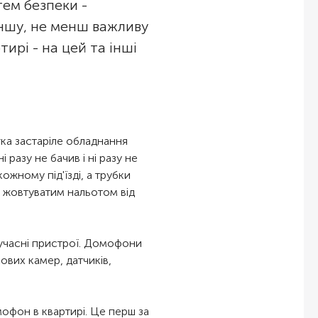
тем безпеки -
іншу, не менш важливу
ирі - на цей та інші
гка застаріле обладнання
 разу не бачив і ні разу не
ожному під'їзді, а трубки
я жовтуватим нальотом від
сучасні пристрої. Домофони
ових камер, датчиків,
мофон в квартирі. Це перш за