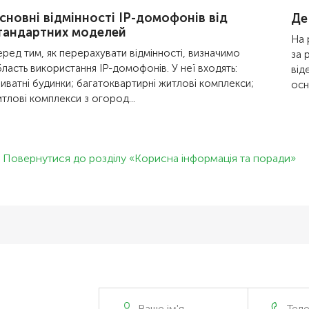
сновні відмінності IP-домофонів від
Де
тандартних моделей
На 
ред тим, як перерахувати відмінності, визначимо
за 
ласть використання IP-домофонів. У неї входять:
від
иватні будинки; багатоквартирні житлові комплекси;
осн
тлові комплекси з огород...
Повернутися до розділу «Корисна інформація та поради»