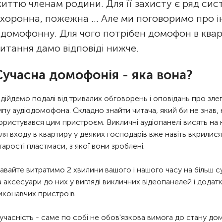
иттю членам родини. Для її захисту є ряд сис
хоронна, пожежна ... Але ми поговоримо про 
 домофонну. Для чого потрібен домофон в кварт
итання дамо відповіді нижче.
Сучасна домофонія - яка вона?
ідійдемо подалі від тривалих обговорень і оповідань про зле
ипу аудіодомофона. Складно знайти читача, який би не знав, ні
ористувався цим пристроєм. Викличні аудіопанелі висять на к
іля входу в квартиру у деяких господарів вже навіть вкрилис
тарості пластмаси, з якої вони зроблені.
авайте витратимо 2 хвилини вашого і нашого часу на більш 
а аксесуари до них у вигляді викличних відеопанелей і додатк
иконавчих пристроїв.
учасність - саме по собі не обов'язкова вимога до стану до