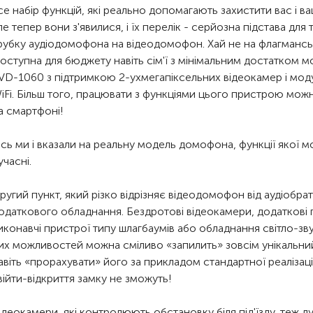
се набір функцій, які реально допомагають захистити вас і ва
ле тепер вони з'явилися, і їх перелік - серйозна підстава для
рубку аудіодомофона на відеодомофон. Хай не на флагманськи
оступна для бюджету навіть сім'ї з мінімальним достатком
VD-1060 з підтримкою 2-ухмегапіксельних відеокамер і мод
iFi. Більш того, працювати з функціями цього пристрою можн
а смартфоні!
сь ми і вказали на реальну модель домофона, функції якої м
учасні.
ругий пункт, який різко відрізняє відеодомофон від аудіобра
одаткового обладнання. Бездротові відеокамери, додаткові п
иконавчі пристрої типу шлагбаумів або обладнання світло-звук
их можливостей можна сміливо «запилить» зовсім унікальний
авіть «прорахувати» його за прикладом стандартної реалізац
війти-відкриття замку не зможуть!
ідеокамери, які контролюють обстановку біля під'їзду, теж д