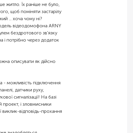
ше житло. Їх раніше не було,
 того, щоб поміняти застарілу
й ... хоча чому ні?
 модель відеодомофона ARNY
улем бездротового зв'язку
а і потрібно через додаток
ожна описувати як дійсно
та - можливість підключення
анелі, датчики руху,
ової сигналізації! На базі
 проект, і зловмисники
ії виклик-відповідь-прохання
уже знадобляться.