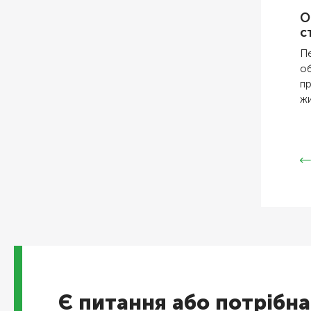
О
с
Пе
об
пр
жи
Є питання або потрібна