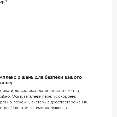
ирі?
мплекс рішень для безпеки вашого
динку
м, знати, які системи здатні захистити житло,
рібно. Ось їх загальний перелік: охоронні;
ронно-пожежні; системи відеоспостереження,
страції і контролю правопорушень; с...