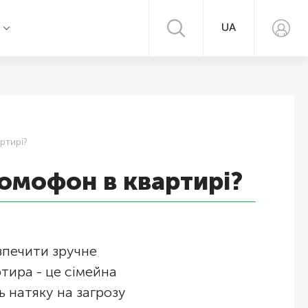
UA
я
ртирі?
домофон в квартирі?
зпечити зручне
ртира - це сімейна
ть натяку на загрозу