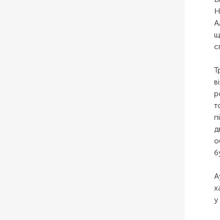
Н
А
щ
с
Т
в
р
т
п
д
о
б
А
х
у