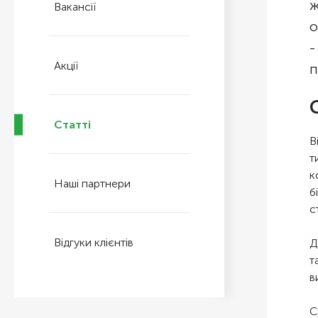
ж
Вакансії
о
-
Акції
п
Статті
В
т
к
Наші партнери
б
с
Відгуки клієнтів
Д
т
в
С