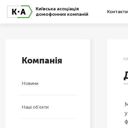
Київська асоціація
Контакти
домофонних компаній
Компанія
К
Новини
М
Наші об'єкти
у
ф