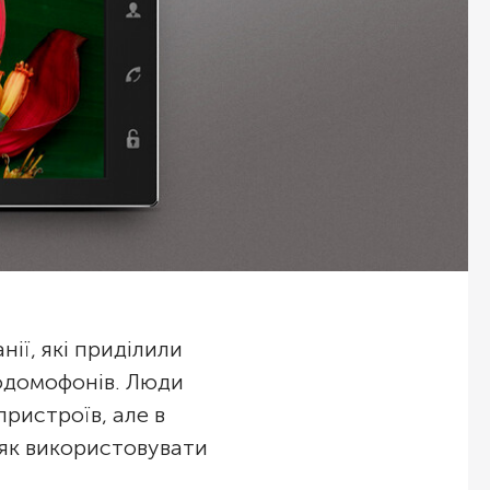
нії, які приділили
еодомофонів. Люди
пристроїв, але в
, як використовувати