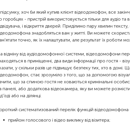
 підсумку, хоч би який купив клієнт відеодомофон, все закін
о горобцях - пристрій використовується тільки для аудіо та
ідвідувача, і відкриття дверей. Приділимо пару хвилин тексту,
ідеодомофона знадобляться вам у житті. Ви можете скористат
ам'ятати точно, як їх налаштувати, але результат їх роботи м
а відміну від аудіодомофонної системи, відеодомофони пе
находяться в приміщенні, два види інформації про гостя - візу
казати, у скільки разів це підвищує безпеку тих, хто в домі
ідеодомофон, стає зрозуміло з того, що за допомогою візу
ачити, що за спиною гостя не ховаються кримінальні особис
а панелі, або додаткова відеокамера, яку ви можете розмісти
ід'їзді або на ділянці.
ороткий систематизований перелік функцій відеодомофона в
прийом голосового і відео виклику від візитера;