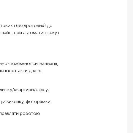
тових і бездротових) до
нлайн, при автоматичному і
нно-пожежної сигналізації,
ьні контакти для їх
удинку/квартири/офісу;
дій виклику, фоторамки;
 управляти роботою