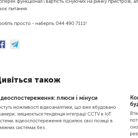
оперек функціонал і вартість існуючих на ринку пристроїв, а
воє питання.
робіть просто - наберіть 044 490 7111!
ивіться також
Ко
ідеоспостереження: плюси і мінуси
бу
стуть можливості відеоаналітики, що вже вбудовано
Вті
камери; зміцнюється тенденція інтеграції CCTV в IoT
пот
стеми; відеоспостереження підсилює свої позиції в
охо
міжних системах без...
реє