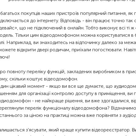
 багатьох покупців наших пристроїв популярний питання, як
ідключається до інтернету. Відповідь - він працює точно так 
девайс», що не підключений в онлайн. Тобто виконує всі ті ж 
одель. Тільки цим відеодомофоном можна користуватися в 
улі. Наприклад, ви знаходитесь на відпочинку далеко за межа
можете відкрити двері родичам, приїхали погостювати. Навіт
лючі!
ро повноту переліку функцій, закладених виробником в прис
ому, скільки коштує відеодомофон.
дин цікавий момент - якщо ви все ще думаєте, що аудиод
ішенням для організації контролю доступу в приміщення, ви 
удиодомофон - не найкраще рішення, ви вже здогадалися, вір
ереглянули перелік функціоналу відеодомофона? Відзначимо,
станнього за ціною на практиці можна вже порівняти з ауді
алишається з'ясувати, який краще купити відеореєстратор. В