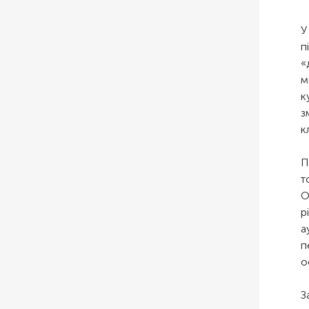
У
п
«
м
к
з
к
П
т
О
р
а
п
о
З