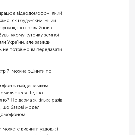
 працює відеодомофон, який
само, як і будь-який інший
функції, що і офлайнова
будь-якому куточку земної
ми України, але завжди
ь не потрібно їм передавати
трій, можна оцінити по
омофон є найдешевшим
помиляєтеся. Те, що
но? Не дарма ж кілька разів
 що базові моделі
одомофоном.
и можете вивчити уздовж і