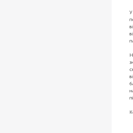
У
п
в
в
п
Н
з
с
в
б
н
п
К