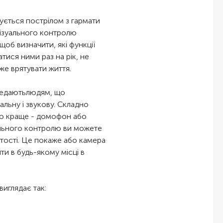
чується пострілом з гармати
 візуального контролю
 щоб визначити, які функції
ися ними раз на рік, не
оже врятувати життя.
редаютьлюдям, що
альну і звукову. Складно
. Що краще - домофон або
ального контролю ви можете
тості. Це покаже або камера
ти в будь-якому місці в
иглядає так: