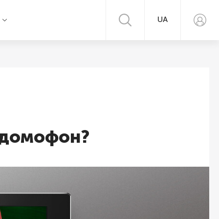
UA
я
еодомофон?