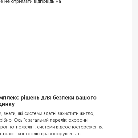
ле не отримати відповідь на
мплекс рішень для безпеки вашого
динку
м, знати, які системи здатні захистити житло,
рібно. Ось їх загальний перелік: охоронні;
ронно-пожежні; системи відеоспостереження,
страції і контролю правопорушень; с...