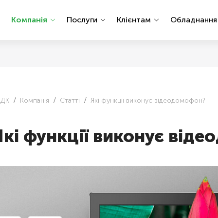
Компанія
Послуги
Клієнтам
Обладнанн
АДК
Компанія
Статті
Які функції виконує відеодомофон?
Які функції виконує від