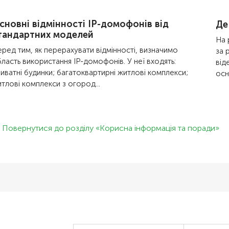
сновні відмінності IP-домофонів від
Де
тандартних моделей
На 
ред тим, як перерахувати відмінності, визначимо
за 
ласть використання IP-домофонів. У неї входять:
від
иватні будинки; багатоквартирні житлові комплекси;
осн
тлові комплекси з огород...
Повернутися до розділу «Корисна інформація та поради»