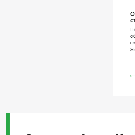
О
с
Пе
об
пр
жи