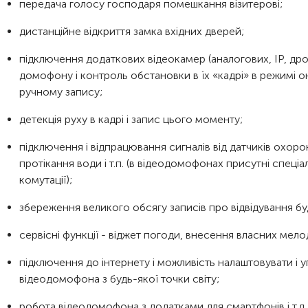
передача голосу господаря помешкання візитерові;
дистанційне відкриття замка вхідних дверей;
підключення додаткових відеокамер (аналогових, IP, дро
домофону і контроль обстановки в їх «кадрі» в режимі о
ручному запису;
детекція руху в кадрі і запис цього моменту;
підключення і відпрацювання сигналів від датчиків охоро
протікання води і т.п. (в відеодомофонах присутні спеціал
комутації);
збереження великого обсягу записів про відвідування б
сервісні функції - віджет погоди, внесення власних мело
підключення до інтернету і можливість налаштовувати і
відеодомофона з будь-якої точки світу;
робота відеодомофона з додатками для смартфонів і т.д.