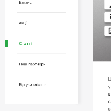
Вакансії
Акції
Статті
Наші партнери
Ц
Відгуки клієнтів
у
в
с
в