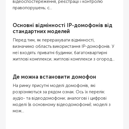
відеоспостереження, реєстрації і контролю
правопорушень; с...
Основні відмінності IP-домофонів від
стандартних моделей
Перед тим, як перерахувати відмінності,
визначимо область використання IP-домофонів. У
неї входять: приватні будинки; багатоквартирні
житлові комплекси; житлові комплекси з огород...
Де можна встановити домофон
На ринку присутні моделі домофонів, які
розрізняються за рядом ознак. Ось їх перелік:
аудіо- та відеодомофони; аналогові і цифрові
моделі (в основному відеодомофони); моделі з
мож...