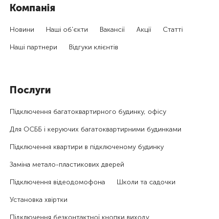
Компанія
Новини
Наші об'єкти
Вакансії
Акції
Статті
Наші партнери
Відгуки клієнтів
Послуги
Підключення багатоквартирного будинку, офісу
Для ОСББ і керуючих багатоквартирними будинками
Підключення квартири в підключеному будинку
Заміна метало-пластикових дверей
Підключення відеодомофона
Школи та садочки
Установка хвіртки
Підключення безконтактної кнопки виходу