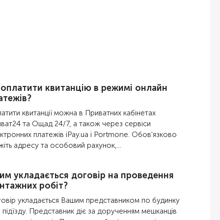
 оплатити квитанцію в режимі онлайн
атежів?
атити квитанції можна в Приватних кабінетах
ват24 та Ощад 24/7, а також через сервіси
ктронних платежів iPay.ua і Portmone. Обов'язково
жіть адресу та особовий рахунок,...
ким укладається договір на проведення
нтажних робіт?
овір укладається Вашим представником по будинку
 підїзду. Представник діє за дорученням мешканців