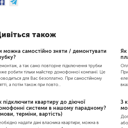
ивіться також
и можна самостійно зняти / демонтувати
Як
рубку?
пл
монтаж, а так само повторне підключення трубки
Опл
же робити тільки майстер домофонної компанії. Це
При
оводиться для Вас безоплатно. При самостійному
еле
ятті, а потім також при повто...
вка
к підключити квартиру до діючої
З 
омофонні системи в нашому парадному?
мо
умови, терміни, вартість)
Дог
обхідно надати дані власника квартири, можна в
або