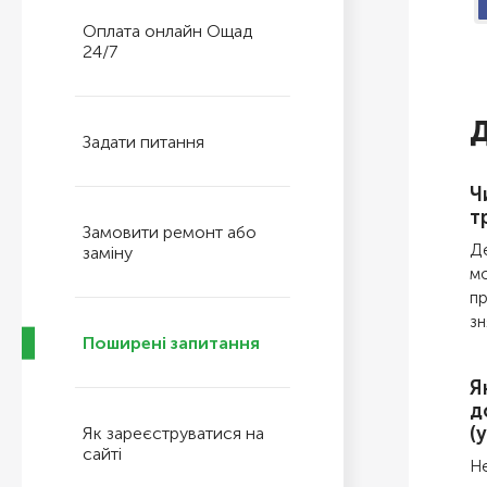
Оплата онлайн Ощад
24/7
Д
Задати питання
Ч
т
Замовити ремонт або
Де
заміну
мо
пр
зн
Поширені запитання
Я
д
(
Як зареєструватися на
сайті
Не