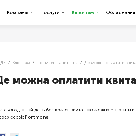
Компанія
Послуги
Клієнтам
Обладнанн
АДК
Клієнтам
Поширені запитання
Де можна оплатити квитан
Де можна оплатити квитан
а сьогоднішній день без комісії квитанцію можна оплатити в
ерез сервіс
Portmone
.