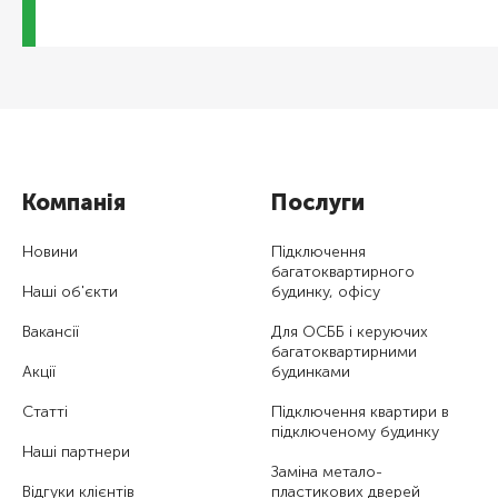
Компанія
Послуги
Новини
Підключення
багатоквартирного
Наші об'єкти
будинку, офісу
Вакансії
Для ОСББ і керуючих
багатоквартирними
Акції
будинками
Статті
Підключення квартири в
підключеному будинку
Наші партнери
Заміна метало-
Відгуки клієнтів
пластикових дверей