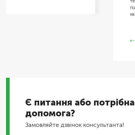
те
пі
кв
Є питання або потрібна
допомога?
Замовляйте дзвінок консультанта!