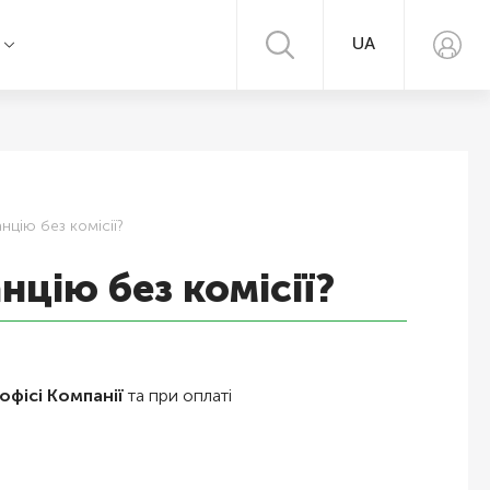
UA
я
цію без комісії?
цію без комісії?
офісі Компанії
та при оплаті