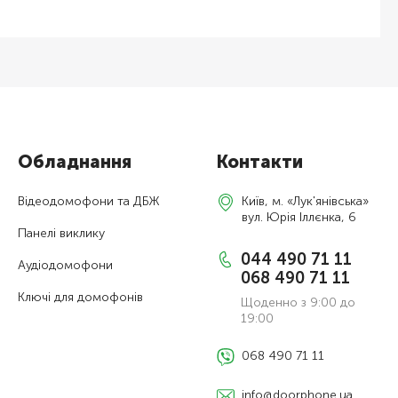
Обладнання
Контакти
Відеодомофони та ДБЖ
Київ, м. «Лук'янівська»
вул. Юрія Іллєнка, 6
Панелі виклику
044 490 71 11
Аудіодомофони
068 490 71 11
Ключі для домофонів
Щоденно з 9:00 до
19:00
068 490 71 11
info@doorphone.ua