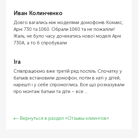
Иван Колинченко
Довго вагались між моделями домофонів Комакс,
Арні 730 та 1060. Обрали 1060 та не пожаліли!
Жаль, не було часу дочекатись нової моделі Арні
730А, а то б спробували
Ira
Співпрацюємо вже третій ряд поспіль. Спочатку у
батьків встановили домофон, потім в хаті у дітей,
нарешті і у себе спромоглись. Все що розказували
про монтаж батьки та діти – все ...
Вернуться в раздел «Отзывы клиентов»