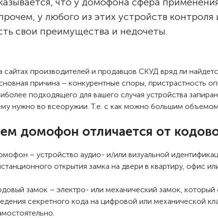
казывается, что у домофона сфера применения
прочем, у любого из этих устройств контроля
сть свои преимущества и недочеты.
а сайтах производителей и продавцов СКУД вряд ли найдетс
сновная причина – конкурентные споры, пристрастность оп
аиболее подходящего для вашего случая устройства запиран
ему нужно во всеоружии. Т.е. с как можно большим объемом
ем домофон отличается от кодово
омофон – устройство аудио- и/или визуальной идентификац
станционного открытия замка на двери в квартиру, офис или
одовый замок – электро- или механический замок, который
ведения секретного кода на цифровой или механической кл
амостоятельно.