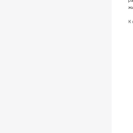
р
жи
К