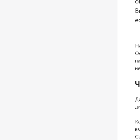
о
В
е
Н
О
н
н
Ч
Д
ди
К
в
С