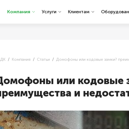
ы
Компания
Услуги
Клиентам
Оборудова
АДК
Компания
Статьи
Домофоны или кодовые замки? преим
Домофоны или кодовые 
преимущества и недоста