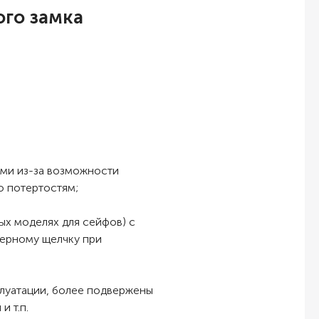
ого замка
ми из-за возможности
о потертостям;
х моделях для сейфов) с
терному щелчку при
луатации, более подвержены
и т.п.