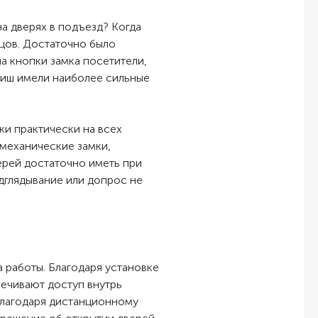
а дверях в подъезд? Когда
ьцов. Достаточно было
а кнопки замка посетители,
виш имели наиболее сильные
ки практически на всех
омеханические замки,
ерей достаточно иметь при
дглядывание или допрос не
 работы. Благодаря установке
печивают доступ внутрь
благодаря дистанционному