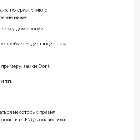
даже по сравнению с
речне ниже:
, чем у домофонии;
 не требуется дистанционная
примеру, замки Dori);
 т.п.
аться некоторых правил
тройства СКУД в онлайн или