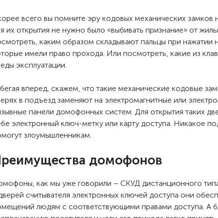
корее всего вы помните эру кодовых механических замков н
ля их открытия не нужно было «выбивать признание» от жил
осмотреть, каким образом складывают пальцы при нажатии н
оторые имели право прохода. Или посмотреть, какие из кла
леды эксплуатации.
бегая вперед, скажем, что такие механические кодовые зам
верях в подъезд заменяют на электромагнитные или электр
ызывные панели домофонных систем. Для открытия таких дв
ебе электронный ключ-метку или карту доступа. Никакое по
омогут злоумышленникам.
реимущества домофонов
омофоны, как мы уже говорили – СКУД дистанционного типа
 дверей считывателя электронных ключей доступа они обес
омещений людям с соответствующими правами доступа. А 