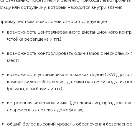
аспознаванию посетителя и цели его прихода легко принять
льцу или сотруднику, который находится внутри здания.
 преимуществам домофонии относят следующее:
возможность централизованного дистанционного контр
(стойка ресепшена и т.п.);
возможность контролировать один замок с нескольких 
мест;
возможность устанавливать в рамках одной СКУД допо
камеры видеонаблюдения, датчики протечки воды, исп
(ревуны, шлагбаумы и т.п.);
встроенная видеоаналитика (детекция лиц, праздношатани
современных сетевых домофонах;
общий более высокий уровень обеспечения безопасност