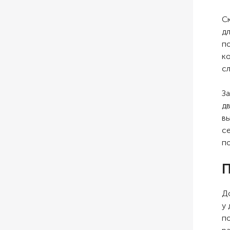
С
д
п
к
с
За
д
в
с
п
П
Д
у
п