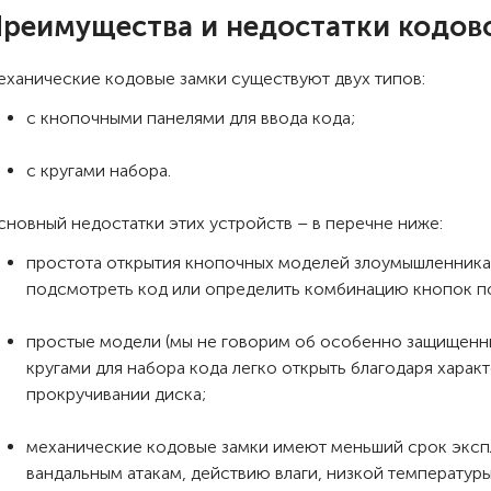
реимущества и недостатки кодов
еханические кодовые замки существуют двух типов:
с кнопочными панелями для ввода кода;
с кругами набора.
сновный недостатки этих устройств – в перечне ниже:
простота открытия кнопочных моделей злоумышленника
подсмотреть код или определить комбинацию кнопок п
простые модели (мы не говорим об особенно защищенны
кругами для набора кода легко открыть благодаря харак
прокручивании диска;
механические кодовые замки имеют меньший срок эксп
вандальным атакам, действию влаги, низкой температуры 