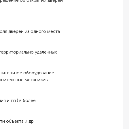
 решение об открытии дверей
оля дверей из одного места
территориально удаленных
лнительное оборудование –
олнительные механизмы
я и т.п.) в более
и объекта и др.