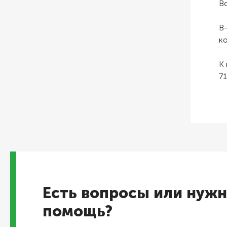
Во
В-
к
К 
71
Есть вопросы или нужн
помощь?