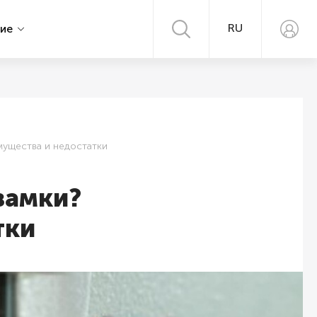
RU
ние
ущества и недостатки
замки?
тки